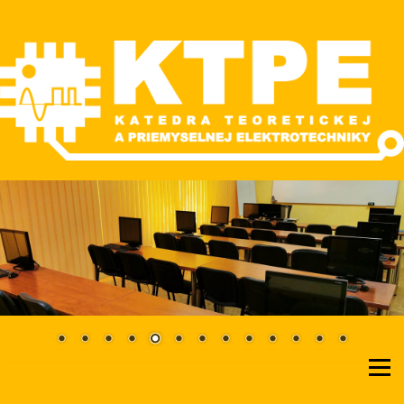
Skip
to
content
Katedra teoretickej a priemyselnej elektrotechniky
KTPE