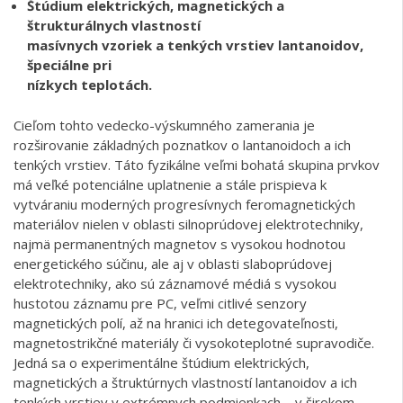
Štúdium elektrických, magnetických a
štrukturálnych vlastností
masívnych vzoriek a tenkých vrstiev lantanoidov,
špeciálne pri
nízkych teplotách.
Cieľom tohto vedecko-výskumného zamerania je
rozširovanie základných poznatkov o lantanoidoch a ich
tenkých vrstiev. Táto fyzikálne veľmi bohatá skupina prvkov
má veľké potenciálne uplatnenie a stále prispieva k
vytváraniu moderných progresívnych feromagnetických
materiálov nielen v oblasti silnoprúdovej elektrotechniky,
najmä permanentných magnetov s vysokou hodnotou
energetického súčinu, ale aj v oblasti slaboprúdovej
elektrotechniky, ako sú záznamové médiá s vysokou
hustotou záznamu pre PC, veľmi citlivé senzory
magnetických polí, až na hranici ich detegovateľnosti,
magnetostrikčné materiály či vysokoteplotné supravodiče.
Jedná sa o experimentálne štúdium elektrických,
magnetických a štruktúrnych vlastností lantanoidov a ich
tenkých vrstiev v extrémnych podmienkach – v širokom