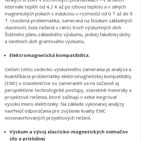
intervale teplôt od 4,2 K až po izbovú teplotu a v silných
magnetických poliach s indukciou v rozmedzí od 0 T až do 9
T. Uvedená problematika, zameraná na štúdium základných
vlastností, bola riešená v rámci troch výskumných úloh
Štátneho plánu základného výskumu, jednej fakultnej úlohy
a siedmich úloh grantového výskumu.
Elektromagnetická kompatibilita.
Cieľom tohto vedecko-výskumného zamerania je analýza a
kvantifikácia problematiky elektromagnetickej kompatibility
(EMC) v stavebníctve so zameraním sa na súčasné aj
perspektívne technologické postupy, stavebné materiály a
projektové riešenia, ktoré začínajú v sebe inegrovať
vysokú mieru elektroniky. Na základe vykonanej analýzy
navrhnúť odporúčania pre zvýšenie kvality EMC
novonavrhovaných projektových riešení.
Výskum a vývoj elasticko-magnetických snímačov
sily a príslušnej