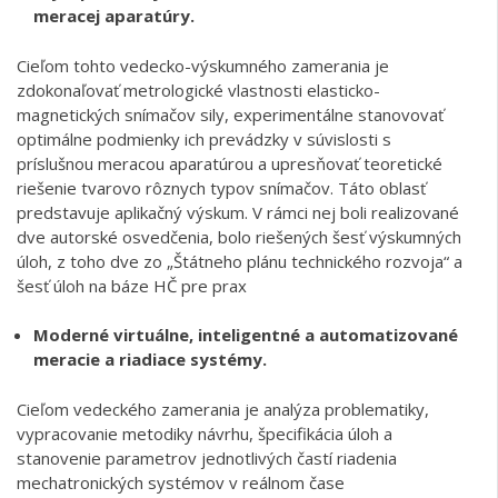
meracej aparatúry.
Cieľom tohto vedecko-výskumného zamerania je
zdokonaľovať metrologické vlastnosti elasticko-
magnetických snímačov sily, experimentálne stanovovať
optimálne podmienky ich prevádzky v súvislosti s
príslušnou meracou aparatúrou a upresňovať teoretické
riešenie tvarovo rôznych typov snímačov. Táto oblasť
predstavuje aplikačný výskum. V rámci nej boli realizované
dve autorské osvedčenia, bolo riešených šesť výskumných
úloh, z toho dve zo „Štátneho plánu technického rozvoja“ a
šesť úloh na báze HČ pre prax
Moderné virtuálne, inteligentné a automatizované
meracie a riadiace systémy.
Cieľom vedeckého zamerania je analýza problematiky,
vypracovanie metodiky návrhu, špecifikácia úloh a
stanovenie parametrov jednotlivých častí riadenia
mechatronických systémov v reálnom čase