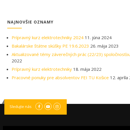
NAJNOVŠIE OZNAMY
Prípravný kurz elektrotechniky 2024
11. júna 2024
Bakalárske štátne skúšky PE 19.6.2023
26. mája 2023
Aktualizované témy záverečných prác (22/23) spoločnosťo
2022
Prípravný kurz elektrotechniky
18. mája 2022
Pracovné ponuky pre absolventov FEI TU Košice
12. apríla
Sledujte nás