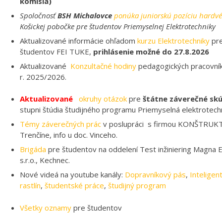
komisia)
Spoločnosť
BSH Michalovce
ponúka juniorskú pozíciu hardvé
Košickej pobočke pre študentov Priemyselnej Elektrotechniky
Aktualizované informácie ohľadom
kurzu Elektrotechniky
pre
študentov FEI TUKE,
prihlásenie možné do 27.8.2026
Aktualizované
Konzultačné hodiny
pedagogických pracovník
r. 2025/2026.
Aktualizované
okruhy otázok
pre
štátne záverečné sk
stupni štúdia študijného programu Priemyselná elektrotechn
Témy záverečných prác
v poslupráci s firmou KONŠTRUKT
Trenčíne, info u doc. Vinceho.
Brigáda
pre študentov na oddelení Test inžiniering Magna El
s.r.o., Kechnec.
Nové videá na youtube kanály:
Dopravníkový pás
,
Inteligen
rastlín
,
študentské práce
,
študijný program
Všetky oznamy
pre študentov