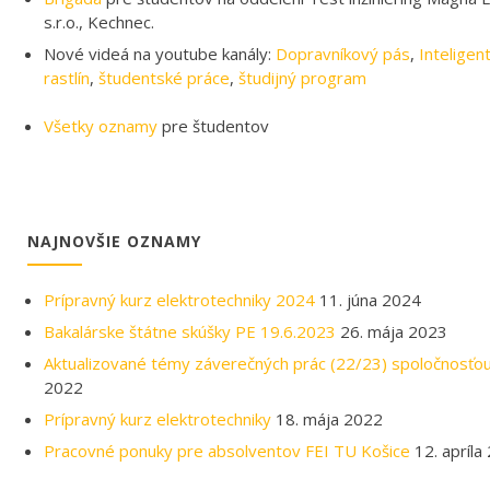
s.r.o., Kechnec.
Nové videá na youtube kanály:
Dopravníkový pás
,
Inteligen
rastlín
,
študentské práce
,
študijný program
Všetky oznamy
pre študentov
NAJNOVŠIE OZNAMY
Prípravný kurz elektrotechniky 2024
11. júna 2024
Bakalárske štátne skúšky PE 19.6.2023
26. mája 2023
Aktualizované témy záverečných prác (22/23) spoločnosťo
2022
Prípravný kurz elektrotechniky
18. mája 2022
Pracovné ponuky pre absolventov FEI TU Košice
12. apríla