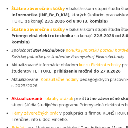
Štátne záverečné skúšky
v bakalárskom stupni štúdia št
Informatika (INF_Bc_D_KM),
ktorých školiacim pracovisk
TUKE sa konajú
23.5.2026 od 8:00 (3. komisia)
Štátne záverečné skúšky
v bakalárskom stupni štúdia št
Priemyselná elektrotechnika
sa konajú
22.5.2026 od 8:00
komisia)
Spoločnosť
BSH Michalovce
ponúka juniorskú pozíciu hardvé
Košickej pobočke pre študentov Priemyselnej Elektrotechniky
Aktualizované informácie ohľadom
kurzu Elektrotechniky
pre
študentov FEI TUKE,
prihlásenie možné do 27.8.2026
Aktualizované
Konzultačné hodiny
pedagogických pracovník
r. 2025/2026.
Aktualizované
okruhy otázok
pre
štátne záverečné sk
stupni štúdia študijného programu Priemyselná elektrotechn
Témy záverečných prác
v poslupráci s firmou KONŠTRUKT
Trenčíne, info u doc. Vinceho.
Brigáda
pre študentov na oddelení Test inžiniering Magna El