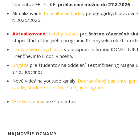
študentov FEI TUKE,
prihlásenie možné do 27.8.2026
Aktualizované
Konzultačné hodiny
pedagogických pracovník
r. 2025/2026.
Aktualizované
okruhy otázok
pre
štátne záverečné sk
stupni štúdia študijného programu Priemyselná elektrotechn
Témy záverečných prác
v poslupráci s firmou KONŠTRUKT
Trenčíne, info u doc. Vinceho.
Brigáda
pre študentov na oddelení Test inžiniering Magna El
s.r.o., Kechnec.
Nové videá na youtube kanály:
Dopravníkový pás
,
Inteligen
rastlín
,
študentské práce
,
študijný program
Všetky oznamy
pre študentov
NAJNOVŠIE OZNAMY