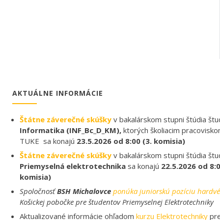
AKTUÁLNE INFORMÁCIE
Štátne záverečné skúšky
v bakalárskom stupni štúdia št
Informatika (INF_Bc_D_KM),
ktorých školiacim pracovisk
TUKE sa konajú
23.5.2026 od 8:00 (3. komisia)
Štátne záverečné skúšky
v bakalárskom stupni štúdia št
Priemyselná elektrotechnika
sa konajú
22.5.2026 od 8:00
komisia)
Spoločnosť
BSH Michalovce
ponúka juniorskú pozíciu hardvé
Košickej pobočke pre študentov Priemyselnej Elektrotechniky
Aktualizované informácie ohľadom
kurzu Elektrotechniky
pre