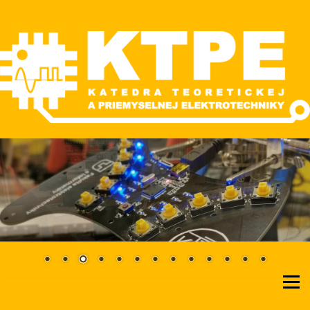
Skip
to
content
Katedra teoretickej a priemyselnej elektrotechniky
KTPE