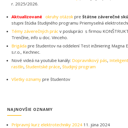
r. 2025/2026.
Aktualizované
okruhy otázok
pre
štátne záverečné sk
stupni štúdia študijného programu Priemyselná elektrotechn
Témy záverečných prác
v poslupráci s firmou KONŠTRUKT
Trenčíne, info u doc. Vinceho.
Brigáda
pre študentov na oddelení Test inžiniering Magna El
s.r.o., Kechnec.
Nové videá na youtube kanály:
Dopravníkový pás
,
Inteligen
rastlín
,
študentské práce
,
študijný program
Všetky oznamy
pre študentov
NAJNOVŠIE OZNAMY
Prípravný kurz elektrotechniky 2024
11. júna 2024