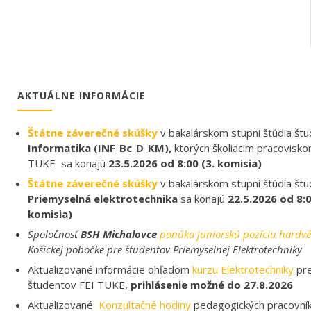
AKTUÁLNE INFORMÁCIE
Štátne záverečné skúšky
v bakalárskom stupni štúdia št
Informatika (INF_Bc_D_KM),
ktorých školiacim pracovisk
TUKE sa konajú
23.5.2026 od 8:00 (3. komisia)
Štátne záverečné skúšky
v bakalárskom stupni štúdia št
Priemyselná elektrotechnika
sa konajú
22.5.2026 od 8:00
komisia)
Spoločnosť
BSH Michalovce
ponúka juniorskú pozíciu hardvé
Košickej pobočke pre študentov Priemyselnej Elektrotechniky
Aktualizované informácie ohľadom
kurzu Elektrotechniky
pre
študentov FEI TUKE,
prihlásenie možné do 27.8.2026
Aktualizované
Konzultačné hodiny
pedagogických pracovník