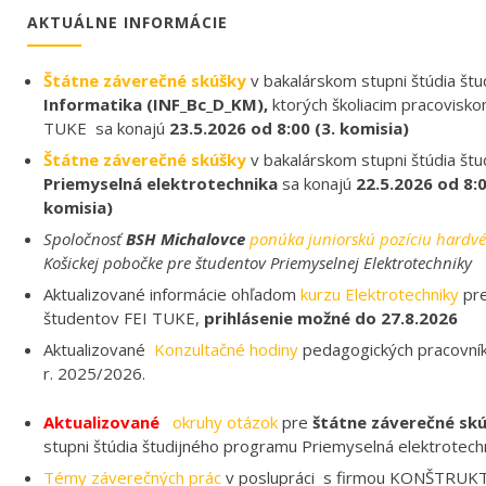
AKTUÁLNE INFORMÁCIE
Štátne záverečné skúšky
v bakalárskom stupni štúdia št
Informatika (INF_Bc_D_KM),
ktorých školiacim pracovisk
TUKE sa konajú
23.5.2026 od 8:00 (3. komisia)
Štátne záverečné skúšky
v bakalárskom stupni štúdia št
Priemyselná elektrotechnika
sa konajú
22.5.2026 od 8:00
komisia)
Spoločnosť
BSH Michalovce
ponúka juniorskú pozíciu hardvé
Košickej pobočke pre študentov Priemyselnej Elektrotechniky
Aktualizované informácie ohľadom
kurzu Elektrotechniky
pre
študentov FEI TUKE,
prihlásenie možné do 27.8.2026
Aktualizované
Konzultačné hodiny
pedagogických pracovník
r. 2025/2026.
Aktualizované
okruhy otázok
pre
štátne záverečné sk
stupni štúdia študijného programu Priemyselná elektrotechn
Témy záverečných prác
v poslupráci s firmou KONŠTRUKT