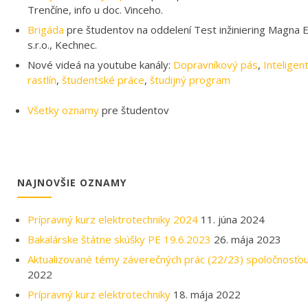
Trenčíne, info u doc. Vinceho.
Brigáda
pre študentov na oddelení Test inžiniering Magna El
s.r.o., Kechnec.
Nové videá na youtube kanály:
Dopravníkový pás
,
Inteligen
rastlín
,
študentské práce
,
študijný program
Všetky oznamy
pre študentov
NAJNOVŠIE OZNAMY
Prípravný kurz elektrotechniky 2024
11. júna 2024
Bakalárske štátne skúšky PE 19.6.2023
26. mája 2023
Aktualizované témy záverečných prác (22/23) spoločnosťo
2022
Prípravný kurz elektrotechniky
18. mája 2022