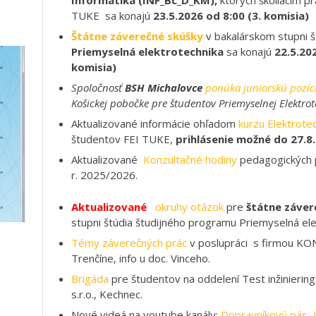
r. 2025/2026.
Aktualizované
okruhy otázok
pre
štátne záver
stupni štúdia študijného programu Priemyselná ele
Témy záverečných prác
v poslupráci s firmou K
Trenčíne, info u doc. Vinceho.
Brigáda
pre študentov na oddelení Test inžiniering
s.r.o., Kechnec.
Nové videá na youtube kanály:
Dopravníkový pás
,
rastlín
,
študentské práce
,
študijný program
Všetky oznamy
pre študentov
NAJNOVŠIE OZNAMY
Prípravný kurz elektrotechniky 2024
11. júna 2024