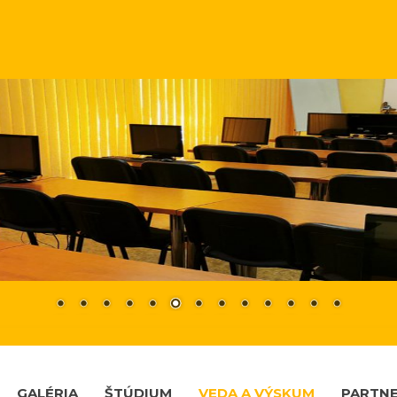
GALÉRIA
ŠTÚDIUM
VEDA A VÝSKUM
PARTNE
DÁCIA VW 041/13