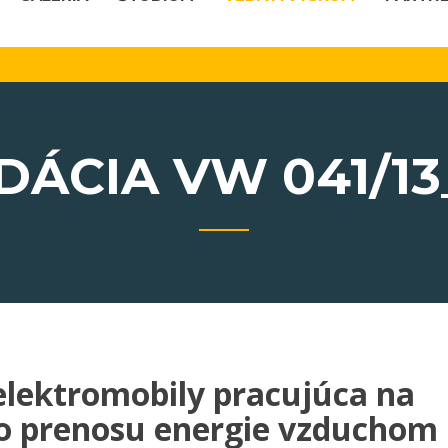
elektromobily pracujúca na
o prenosu energie vzduchom
a v rámci grantového programu: Rozvíjať technik(o)u