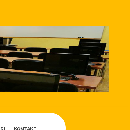
RI
KONTAKT
_RT