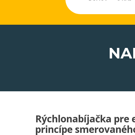
Rýchlonabíjačka pre 
princípe smerovanéh
Projekt podporený Nadáciou Volkswagen Slovaki