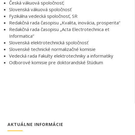
Redakčná rada časopisu „Acta Electrotechnica et
Informatica“
Slovenská elektrotechnická spoločnosť
Slovenské technické normalizačné komisie
Vedecká rada Fakulty elektrotechniky a informatiky
Odborové komisie pre doktorandské štúdium
AKTUÁLNE INFORMÁCIE
Štátne záverečné skúšky
v bakalárskom stupni štúdia št
Informatika (INF_Bc_D_KM),
ktorých školiacim pracovisk
TUKE sa konajú
23.5.2026 od 8:00 (3. komisia)