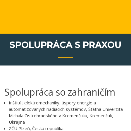
SPOLUPRÁCA S PRAXOU
Spolupráca so zahraničím
Inštitút elektromechaniky, úspory energie a
automatizovaných riadiacich systémov, Štátna Univerzita
Michala Ostrohradského v Kremenčuku, Kremenčuk,
Ukrajina
ZČU Plzeň, Česká republika
Univerzita vo Valencii, Španielsko
ČVUT Praha, Česká republika
Silesian University of Technology, Gliwice, Poland
Institute of Technology, Kazimierz Wielki University,