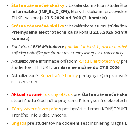
Štátne záverečné skúšky
v bakalárskom stupni štúdia št
Priemyselná elektrotechnika
sa konajú
22.5.2026 od 8:00
komisia)
Spoločnosť
BSH Michalovce
ponúka juniorskú pozíciu hardvé
Košickej pobočke pre študentov Priemyselnej Elektrotechniky
Aktualizované informácie ohľadom
kurzu Elektrotechniky
pre
študentov FEI TUKE,
prihlásenie možné do 27.8.2026
Aktualizované
Konzultačné hodiny
pedagogických pracovník
r. 2025/2026.
Aktualizované
okruhy otázok
pre
štátne záverečné sk
stupni štúdia študijného programu Priemyselná elektrotechn
Témy záverečných prác
v poslupráci s firmou KONŠTRUKT
Trenčíne, info u doc. Vinceho.
Brigáda
pre študentov na oddelení Test inžiniering Magna El
s.r.o., Kechnec.
Nové videá na youtube kanály:
Dopravníkový pás
,
Inteligen
rastlín
,
študentské práce
,
študijný program