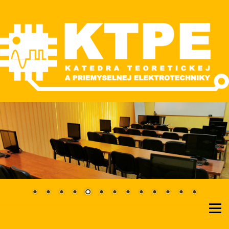
Skip
to
content
Katedra teoretickej a priemyselnej elektrotechniky
KTPE