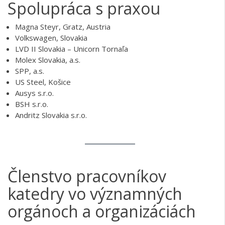
LVD II Slovakia – Unicorn Tornaľa
Molex Slovakia, a.s.
SPP, a.s.
US Steel, Košice
Ausys s.r.o.
BSH s.r.o.
Andritz Slovakia s.r.o.
Členstvo pracovníkov
katedry vo významných
orgánoch a organizáciách
Česká vákuová spoločnosť;
Slovenská vákuová spoločnosť
Fyzikálna vedecká spoločnosť, SR
Redakčná rada časopisu „Kvalita, inovácia, prosperita“